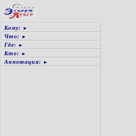
Кому:
►
Что:
►
Где:
►
Кто:
►
Аннотация:
►